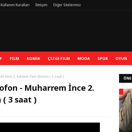
 / Kullanım Kuralları
İletişim
Diğer Sitelerimiz
P
FILM
KOMIK
ÇIZGI FILM
MODA
SPOR
OYUN
 İnce 2. katılımı Tam Bölüm ( 3 saat )
ÖNE
ofon - Muharrem İnce 2.
( 3 saat )