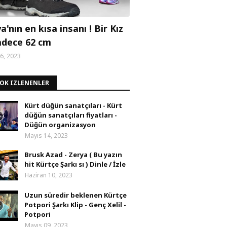
'nın en kısa insanı ! Bir Kız
adece 62 cm
6, 2023
ÇOK IZLENENLER
Kürt düğün sanatçıları - Kürt
düğün sanatçıları fiyatları -
Düğün organizasyon
Mayıs 14, 2023
Brusk Azad - Zerya ( Bu yazın
hit Kürtçe Şarkı sı ) Dinle / İzle
Haziran 10, 2023
Uzun süredir beklenen Kürtçe
Potpori Şarkı Klip - Genç Xelil -
Potpori
Mayıs 09, 2023