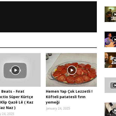
 Beats - Fırat
Hemen Yap Çok Lezzetli !
ctio Süper Kürtçe
Köfteli patatesli fırın
 Klip Qazê Lê ( Kaz
yemeği
az Naz )
January 24, 2025
y 24, 2025