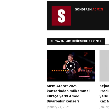
GÖNDEREN
ADMIN
BU YAYINLARI BEĞENEBILIRSINIZ
Mem Ararat 2025
Kejoo
konserinden mükemmel
Produ
Kürtçe Şarkı Amed
Şarkı
Diyarbakır Konseri
Kaz N
January 24, 2025
Januar