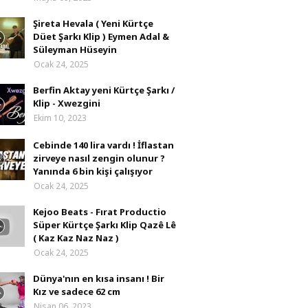
Şireta Hevala ( Yeni Kürtçe
Düet Şarkı Klip ) Eymen Adal &
Süleyman Hüseyin
Ocak 24, 2025
Berfin Aktay yeni Kürtçe Şarkı /
Klip - Xwezgini
Ekim 10, 2023
Cebinde 140 lira vardı ! İflastan
zirveye nasıl zengin olunur ?
Yanında 6 bin kişi çalışıyor
Ocak 24, 2025
Kejoo Beats - Fırat Productio
Süper Kürtçe Şarkı Klip Qazê Lê
( Kaz Kaz Naz Naz )
Ocak 24, 2025
Dünya'nın en kısa insanı ! Bir
Kız ve sadece 62 cm
Nisan 06, 2023