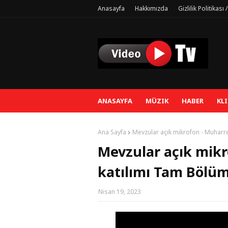
Anasayfa
Hakkımızda
Gizlilik Politikası
ANASAYFA
MÜZIK
HABER
KLI
Ana Sayfa
Mevzular açık mikrofon - Muharrem
Mevzular açık mikr
katılımı Tam Bölüm 
Nisan 19, 2023