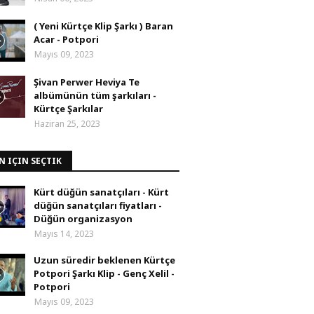
( Yeni Kürtçe Klip Şarkı ) Baran
Acar - Potpori
Mayıs 09, 2023
Şivan Perwer Heviya Te
albümünün tüm şarkıları -
Kürtçe Şarkılar
Haziran 25, 2023
N IÇIN SEÇTIK
Kürt düğün sanatçıları - Kürt
düğün sanatçıları fiyatları -
Düğün organizasyon
Mayıs 14, 2023
Uzun süredir beklenen Kürtçe
Potpori Şarkı Klip - Genç Xelil -
Potpori
Mayıs 09, 2023