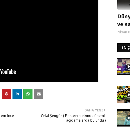
Dünya
ve s
Nisan 0
EN 
DAHA YENI
rem İnce
Celal Şengör ( Einstein hakkında önemli
açıklamalarda bulundu )