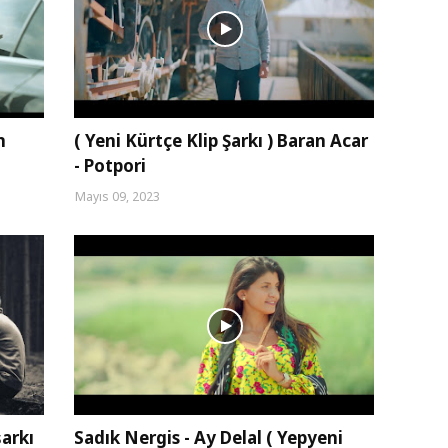
n
( Yeni Kürtçe Klip Şarkı ) Baran Acar
- Potpori
Mayıs 09, 2023
arkı
Sadık Nergis - Ay Delal ( Yepyeni