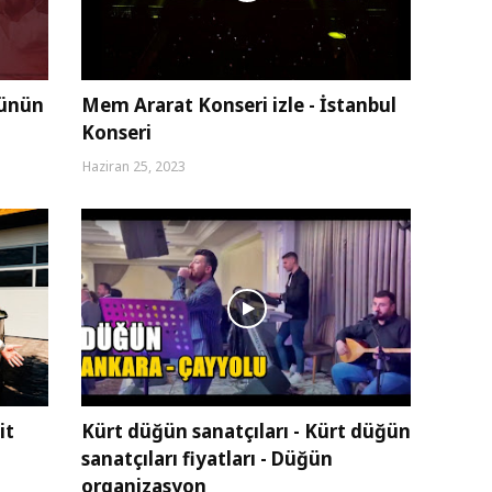
münün
Mem Ararat Konseri izle - İstanbul
Konseri
Haziran 25, 2023
it
Kürt düğün sanatçıları - Kürt düğün
sanatçıları fiyatları - Düğün
organizasyon