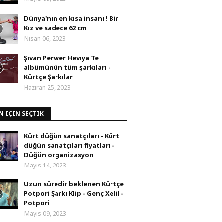
Dünya'nın en kısa insanı ! Bir
Kız ve sadece 62 cm
Nisan 06, 2023
Şivan Perwer Heviya Te
albümünün tüm şarkıları -
Kürtçe Şarkılar
Haziran 25, 2023
N IÇIN SEÇTIK
Kürt düğün sanatçıları - Kürt
düğün sanatçıları fiyatları -
Düğün organizasyon
Mayıs 14, 2023
Uzun süredir beklenen Kürtçe
Potpori Şarkı Klip - Genç Xelil -
Potpori
Mayıs 09, 2023