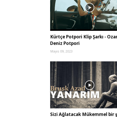
Kürtçe Potpori Klip Şarkı - Oza
Deniz Potpori
Mayıs 09, 2023
Sizi Ağlatacak Mükemmel bir ş