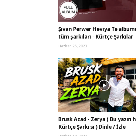
Şivan Perwer Heviya Te albü
tüm şarkıları - Kürtçe Şarkılar
Haziran 25, 2023
Brusk Azad - Zerya ( Bu yazın h
Kürtçe Şarkı sı ) Dinle / İzle