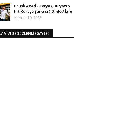
Brusk Azad - Zerya ( Bu yazın
hit Kürtçe Şarkı sı ) Dinle / İzle
Haziran 10, 2023
LAM VIDEO IZLENME SAYISI