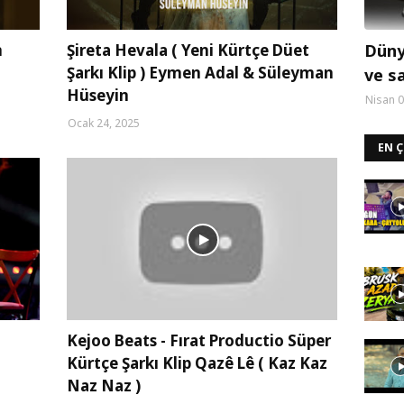
n
Şireta Hevala ( Yeni Kürtçe Düet
Dünya
Şarkı Klip ) Eymen Adal & Süleyman
ve s
Hüseyin
Nisan 0
Ocak 24, 2025
EN 
Kejoo Beats - Fırat Productio Süper
d
Kürtçe Şarkı Klip Qazê Lê ( Kaz Kaz
Naz Naz )