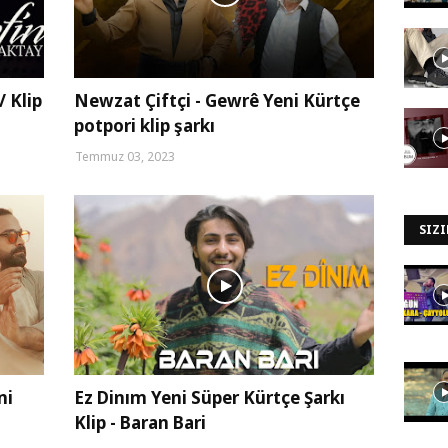
/ Klip
Newzat Çiftçi - Gewrê Yeni Kürtçe
potpori klip şarkı
Temmuz 03, 2023
SIZI
ni
Ez Dinım Yeni Süper Kürtçe Şarkı
Klip - Baran Bari