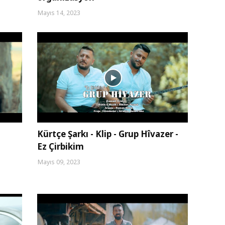
Mayıs 14, 2023
Kürtçe Şarkı - Klip - Grup Hîvazer -
Ez Çirbikim
Mayıs 09, 2023