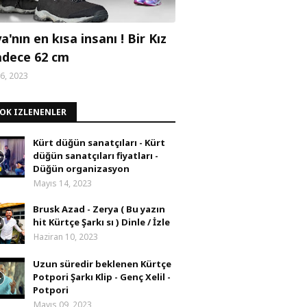
'nın en kısa insanı ! Bir Kız
adece 62 cm
6, 2023
ÇOK IZLENENLER
Kürt düğün sanatçıları - Kürt
düğün sanatçıları fiyatları -
Düğün organizasyon
Mayıs 14, 2023
Brusk Azad - Zerya ( Bu yazın
hit Kürtçe Şarkı sı ) Dinle / İzle
Haziran 10, 2023
Uzun süredir beklenen Kürtçe
Potpori Şarkı Klip - Genç Xelil -
Potpori
Mayıs 09, 2023