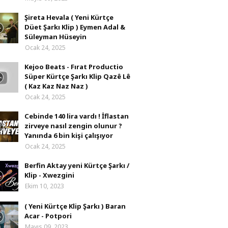
Şireta Hevala ( Yeni Kürtçe
Düet Şarkı Klip ) Eymen Adal &
Süleyman Hüseyin
Ocak 24, 2025
Kejoo Beats - Fırat Productio
Süper Kürtçe Şarkı Klip Qazê Lê
( Kaz Kaz Naz Naz )
Ocak 24, 2025
Cebinde 140 lira vardı ! İflastan
zirveye nasıl zengin olunur ?
Yanında 6 bin kişi çalışıyor
Ocak 24, 2025
Berfin Aktay yeni Kürtçe Şarkı /
Klip - Xwezgini
Ekim 10, 2023
( Yeni Kürtçe Klip Şarkı ) Baran
Acar - Potpori
Mayıs 09, 2023