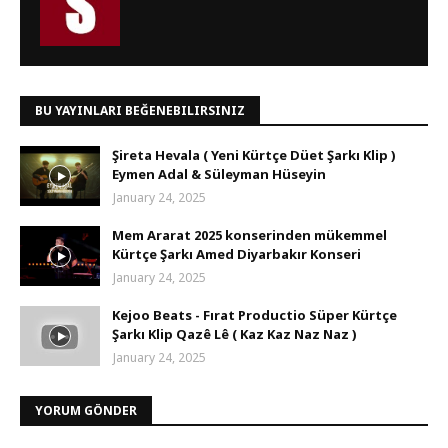
BU YAYINLARI BEĞENEBILIRSINIZ
Şireta Hevala ( Yeni Kürtçe Düet Şarkı Klip )
Eymen Adal & Süleyman Hüseyin
January 24, 2025
Mem Ararat 2025 konserinden mükemmel
Kürtçe Şarkı Amed Diyarbakır Konseri
January 24, 2025
Kejoo Beats - Fırat Productio Süper Kürtçe
Şarkı Klip Qazê Lê ( Kaz Kaz Naz Naz )
January 24, 2025
YORUM GÖNDER