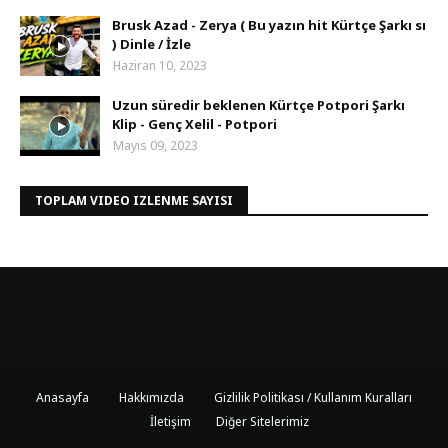
Brusk Azad - Zerya ( Bu yazın hit Kürtçe Şarkı sı
) Dinle / İzle
Haziran 10, 2023
Uzun süredir beklenen Kürtçe Potpori Şarkı
Klip - Genç Xelil - Potpori
Mayıs 09, 2023
TOPLAM VIDEO IZLENME SAYISI
Anasayfa
Hakkımızda
Gizlilik Politikası / Kullanım Kuralları
İletişim
Diğer Sitelerimiz