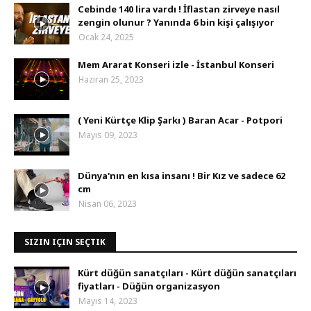
Cebinde 140 lira vardı ! İflastan zirveye nasıl
zengin olunur ? Yanında 6 bin kişi çalışıyor
Ocak 24, 2025
Mem Ararat Konseri izle - İstanbul Konseri
Haziran 25, 2023
( Yeni Kürtçe Klip Şarkı ) Baran Acar - Potpori
Mayıs 09, 2023
Dünya'nın en kısa insanı ! Bir Kız ve sadece 62
cm
Nisan 06, 2023
SIZIN IÇIN SEÇTIK
Kürt düğün sanatçıları - Kürt düğün sanatçıları
fiyatları - Düğün organizasyon
Mayıs 14, 2023