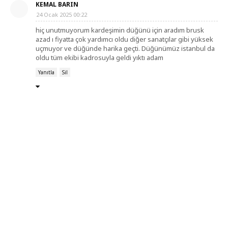
KEMAL BARIN
24 Ocak 2025 00:22
hiç unutmuyorum kardeşimin düğünü için aradım brusk
azad ı fiyatta çok yardımcı oldu diğer sanatçılar gibi yüksek
uçmuyor ve düğünde harika geçti. Düğünümüz istanbul da
oldu tüm ekibi kadrosuyla geldi yıktı adam
Yanıtla
Sil