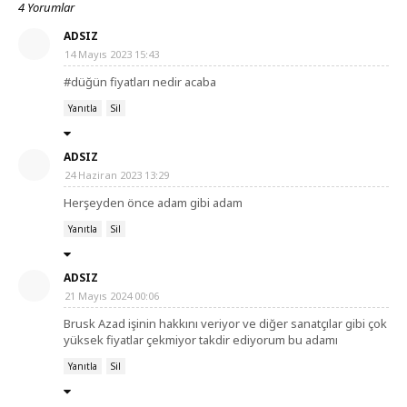
4 Yorumlar
ADSIZ
14 Mayıs 2023 15:43
#düğün fiyatları nedir acaba
Yanıtla
Sil
ADSIZ
24 Haziran 2023 13:29
Herşeyden önce adam gibi adam
Yanıtla
Sil
ADSIZ
21 Mayıs 2024 00:06
Brusk Azad işinin hakkını veriyor ve diğer sanatçılar gibi çok
yüksek fiyatlar çekmiyor takdir ediyorum bu adamı
Yanıtla
Sil