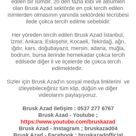
edilen bir isimdir. 20 den fazla klibi ve albümleri
olan Brusk Azad sektörde en çok tercih edilen
isimlerden olmasının yanında sektördeki tecrübesi
ilede çokca tercih edilme sebebidir.
Her yöreden tercih edilen Brusk Azad İstanbul,
İzmir, Ankara, Eskişehir, Kocaeli, Tekirdağ, ağrı,
ığdır, kars, doğubayazıt, mersin, adana, muğla,
bodrum, bursa ilerinde hernekadar çokca tercih
edilsede diğer il ve ilçelerde de çokca tercih
edilmektedir.
Sizler için Brusk Azad'ın sosyal medya linklerini ve
izleyebileceğiniz tüm klip, düğün ve diğer
videolarını paylaşıyoruz.
Brusk Azad iletişim : 0537 277 6767
Brusk Azad - Youtube ;
https://www.youtube.com/bruskazad
Brusk Azad - Instagram ; bruskazad04
Brusk Azad - Facebook ; bruskazadofficial