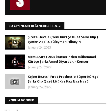
BU YAYINLARI BEĞENEBILIRSINIZ
Şireta Hevala ( Yeni Kürtçe Düet Şarkı Klip )
Eymen Adal & Süleyman Hüseyin
January 24, 2025
Mem Ararat 2025 konserinden mükemmel
Kürtçe Şarkı Amed Diyarbakır Konseri
January 24, 2025
Kejoo Beats - Fırat Productio Süper Kürtçe
Şarkı Klip Qazê Lê ( Kaz Kaz Naz Naz )
January 24, 2025
YORUM GÖNDER