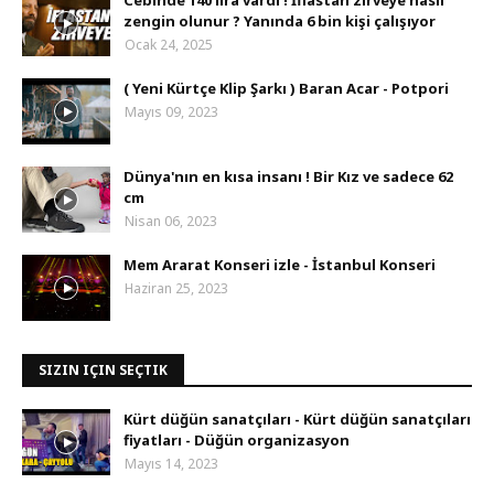
Cebinde 140 lira vardı ! İflastan zirveye nasıl
zengin olunur ? Yanında 6 bin kişi çalışıyor
Ocak 24, 2025
( Yeni Kürtçe Klip Şarkı ) Baran Acar - Potpori
Mayıs 09, 2023
Dünya'nın en kısa insanı ! Bir Kız ve sadece 62
cm
Nisan 06, 2023
Mem Ararat Konseri izle - İstanbul Konseri
Haziran 25, 2023
SIZIN IÇIN SEÇTIK
Kürt düğün sanatçıları - Kürt düğün sanatçıları
fiyatları - Düğün organizasyon
Mayıs 14, 2023