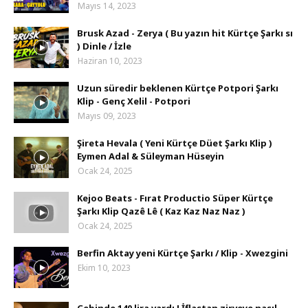
Mayıs 14, 2023
Brusk Azad - Zerya ( Bu yazın hit Kürtçe Şarkı sı
) Dinle / İzle
Haziran 10, 2023
Uzun süredir beklenen Kürtçe Potpori Şarkı
Klip - Genç Xelil - Potpori
Mayıs 09, 2023
Şireta Hevala ( Yeni Kürtçe Düet Şarkı Klip )
Eymen Adal & Süleyman Hüseyin
Ocak 24, 2025
Kejoo Beats - Fırat Productio Süper Kürtçe
Şarkı Klip Qazê Lê ( Kaz Kaz Naz Naz )
Ocak 24, 2025
Berfin Aktay yeni Kürtçe Şarkı / Klip - Xwezgini
Ekim 10, 2023